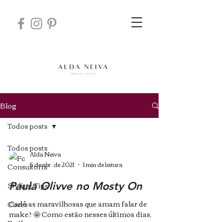
Blog
Todos posts
Todos posts
Alda Neiva
5 de abr. de 2021
1 min de leitura
Consultoria
Styling Tips
Paula Olivve no Mosty On
Cadê as maravilhosas que amam falar de
Cores
make? 🤩 Como estão nesses últimos dias,