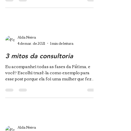
Alda Neiva
4 de mar. de 2021
1 min de leitura
3 mitos da consultoria
Eu acompanhei todas as fases da Fátima, e
você? Escolhi trazê-la como exemplo para
esse post porque ela foi uma mulher que fez o
caminho...
Alda Neiva