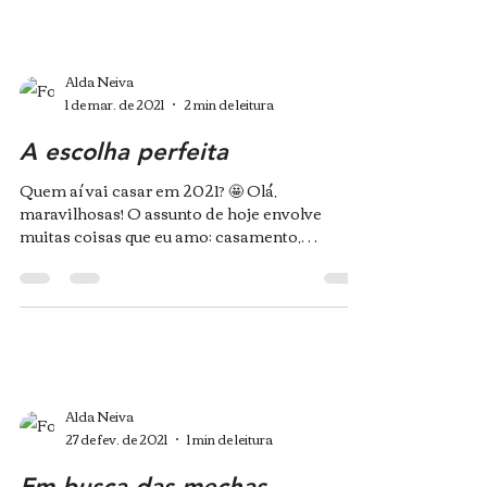
Alda Neiva
1 de mar. de 2021
2 min de leitura
A escolha perfeita
Quem aí vai casar em 2021? 🤩 Olá,
maravilhosas! O assunto de hoje envolve
muitas coisas que eu amo: casamento,
seriados e moda como...
Alda Neiva
27 de fev. de 2021
1 min de leitura
Em busca das mechas