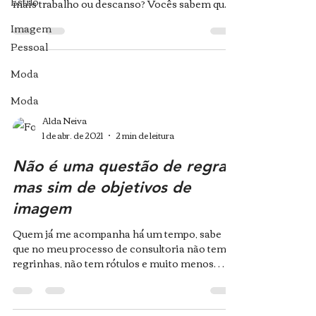
Estilo
mais trabalho ou descanso? Vocês sabem que
eu não paro,...
Imagem
Pessoal
Moda
Moda
Alda Neiva
1 de abr. de 2021
2 min de leitura
Não é uma questão de regras,
mas sim de objetivos de
imagem
Quem já me acompanha há um tempo, sabe
que no meu processo de consultoria não tem
regrinhas, não tem rótulos e muito menos
aquelas...