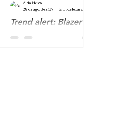
Alda Neiva
28 de ago. de 2019
1 min de leitura
Trend alert: Blazer
Alerta: alfaiataria no street style!