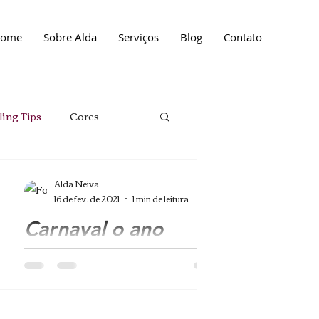
ome
Sobre Alda
Serviços
Blog
Contato
ling Tips
Cores
Moda
Moda
Alda Neiva
16 de fev. de 2021
1 min de leitura
Carnaval o ano
inteiro
O Carnaval está fazendo falta
demais! E como sei que não estou