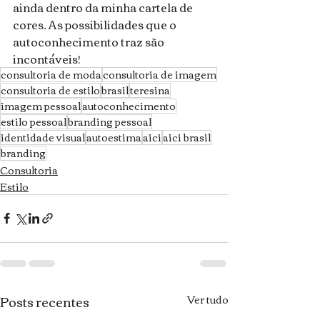
ainda dentro da minha cartela de 
cores. As possibilidades que o 
autoconhecimento traz são 
incontáveis!
consultoria de moda
consultoria de imagem
consultoria de estilo
brasil
teresina
imagem pessoal
autoconhecimento
estilo pessoal
branding pessoal
identidade visual
autoestima
aici
aici brasil
branding
Consultoria
Estilo
Posts recentes
Ver tudo