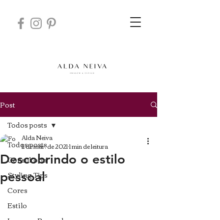
Post
Todos posts
Alda Neiva
Todos posts
11 de mar. de 2021
1 min de leitura
Descobrindo o estilo
Consultoria
Styling Tips
pessoal
Cores
Estilo