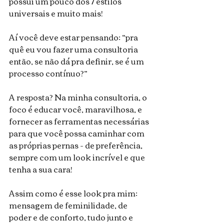
possui um pouco dos 7 estilos 
universais e muito mais!
Aí você deve estar pensando: “pra 
quê eu vou fazer uma consultoria 
então, se não dá pra definir, se é um 
processo contínuo?”
A resposta? Na minha consultoria, o 
foco é educar você, maravilhosa, e 
fornecer as ferramentas necessárias 
para que você possa caminhar com 
as próprias pernas - de preferência, 
sempre com um look incrível e que 
tenha a sua cara!
Assim como é esse look pra mim: 
mensagem de feminilidade, de 
poder e de conforto, tudo junto e 