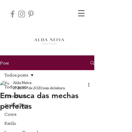
Post
Todos posts
Alda Neiva
Todos posts
27 de fev. de 2021
1 min de leitura
Em busca das mechas
Consultoria
Styling Tips
perfeitas
Cores
Estilo