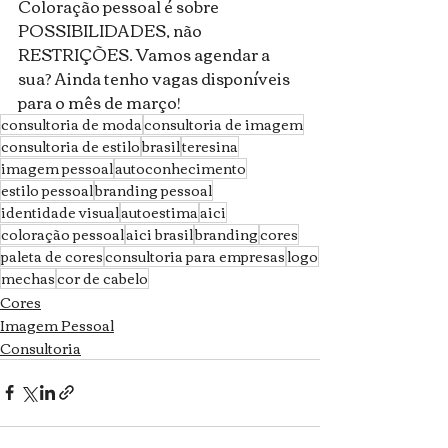
Coloração pessoal é sobre 
POSSIBILIDADES, não 
RESTRIÇÕES. Vamos agendar a 
sua? Ainda tenho vagas disponíveis 
para o mês de março! 
consultoria de moda
consultoria de imagem
consultoria de estilo
brasil
teresina
imagem pessoal
autoconhecimento
estilo pessoal
branding pessoal
identidade visual
autoestima
aici
coloração pessoal
aici brasil
branding
cores
paleta de cores
consultoria para empresas
logo
mechas
cor de cabelo
Cores
Imagem Pessoal
Consultoria