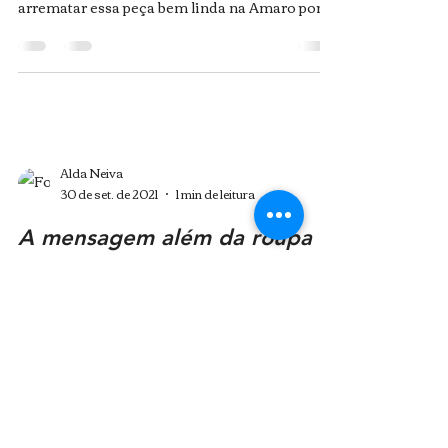
Cara de rica?
Duvido que você acerte quanto custou essa
calça… De desconto em desconto, consegui
arrematar essa peça bem linda na Amaro por
apenas...
Alda Neiva
30 de set. de 2021
1 min de leitura
A mensagem além da roupa
Chegando com VERDADES no seu feed hoje!
Talvez você esteja achando que eu estou me
contradizendo ao afirmar isso, já que sempre
estou...