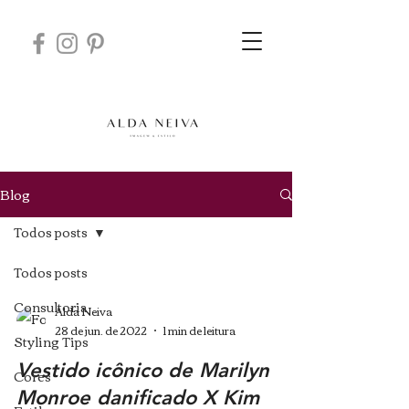
Blog
Todos posts
Todos posts
Consultoria
Alda Neiva
28 de jun. de 2022
1 min de leitura
Styling Tips
Vestido icônico de Marilyn
Cores
Monroe danificado X Kim