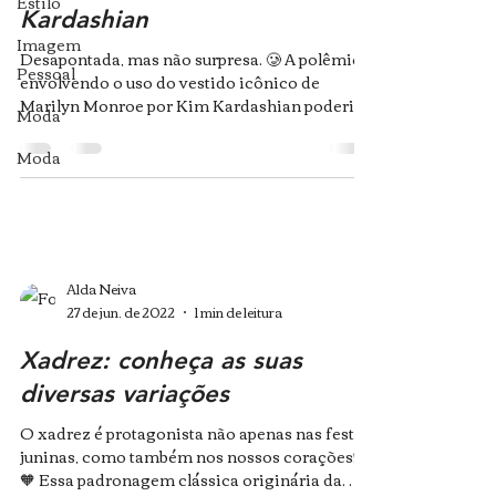
Estilo
Kardashian
Imagem
Desapontada, mas não surpresa. 🥲 A polêmica
Pessoal
envolvendo o uso do vestido icônico de
Marilyn Monroe por Kim Kardashian poderia
Moda
ter parado...
Moda
Alda Neiva
27 de jun. de 2022
1 min de leitura
Xadrez: conheça as suas
diversas variações
O xadrez é protagonista não apenas nas festas
juninas, como também nos nossos corações!
🧡 Essa padronagem clássica originária da