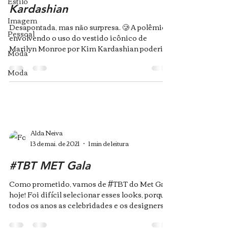
Estilo
Kardashian
Imagem
Desapontada, mas não surpresa. 🥲 A polêmica
Pessoal
envolvendo o uso do vestido icônico de
Marilyn Monroe por Kim Kardashian poderia
Moda
ter parado...
Moda
Alda Neiva
13 de mai. de 2021
1 min de leitura
#TBT MET Gala
Como prometido, vamos de #TBT do Met Gala
hoje! Foi difícil selecionar esses looks, porque
todos os anos as celebridades e os designers...