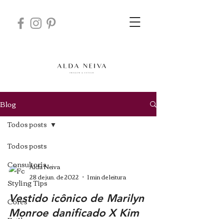
Blog
Todos posts
Todos posts
Consultoria
Alda Neiva
28 de jun. de 2022
1 min de leitura
Styling Tips
Vestido icônico de Marilyn
Cores
Monroe danificado X Kim