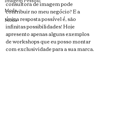
Imagem Pessoal
consultora de imagem pode 
Moda
contribuir no meu negócio? E a 
única resposta possível é, são 
Moda
infinitas possibilidades! Hoje 
apresento apenas alguns exemplos 
de workshops que eu posso montar 
com exclusividade para a sua marca.