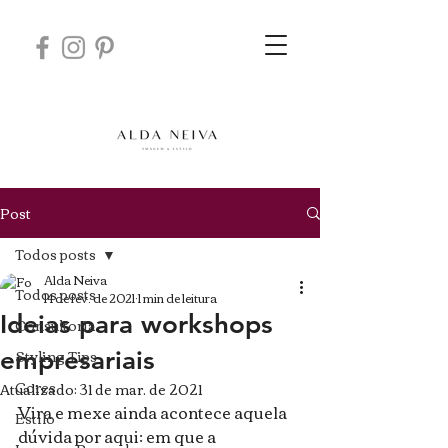
Post
Todos posts
Alda Neiva
Todos posts
14 de fev. de 2021
1 min de leitura
Ideias para workshops
Consultoria
Styling Tips
empresariais
Cores
Atualizado:
31 de mar. de 2021
Vira e mexe ainda acontece aquela 
Estilo
dúvida por aqui: em que a 