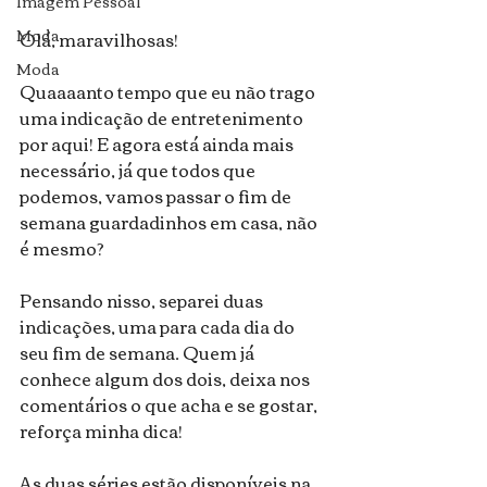
Imagem Pessoal
Moda
Olá, maravilhosas!
Moda
Quaaaanto tempo que eu não trago 
uma indicação de entretenimento 
por aqui! E agora está ainda mais 
necessário, já que todos que 
podemos, vamos passar o fim de 
semana guardadinhos em casa, não 
é mesmo?
Pensando nisso, separei duas 
indicações, uma para cada dia do 
seu fim de semana. Quem já 
conhece algum dos dois, deixa nos 
comentários o que acha e se gostar, 
reforça minha dica!
As duas séries estão disponíveis na 