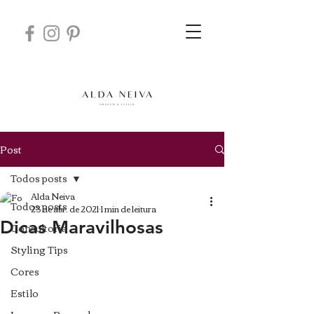
Post
Todos posts
Alda Neiva
Todos posts
23 de abr. de 2021
1 min de leitura
Dicas Maravilhosas
Consultoria
Styling Tips
Cores
Estilo