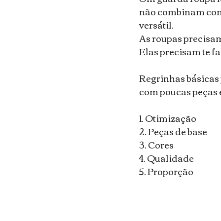
não combinam com v
versátil.
As roupas precisam 
Elas precisam te fa
Regrinhas básicas p
com poucas peças 
1. Otimização 
2. Peças de base 
3. Cores 
4. Qualidade 
5. Proporção