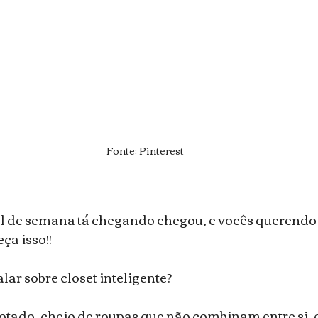
Fonte: Pinterest
nal de semana tá chegando chegou, e vocês querendo
ça isso!!
lar sobre closet inteligente?
tado, cheio de roupas que não combinam entre si, e 