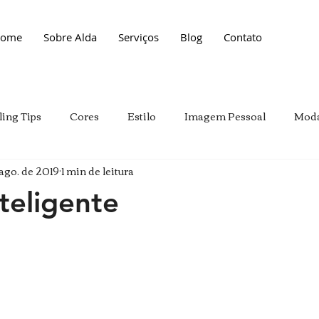
ome
Sobre Alda
Serviços
Blog
Contato
ling Tips
Cores
Estilo
Imagem Pessoal
Mod
ago. de 2019
1 min de leitura
nteligente