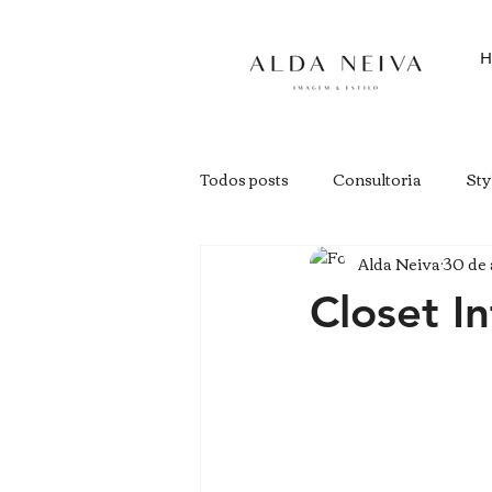
H
Todos posts
Consultoria
Sty
Alda Neiva
30 de 
Closet I