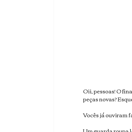
Oii, pessoas! O fi
peças novas? Esque
Vocês já ouviram fa
Um guarda roupa lo