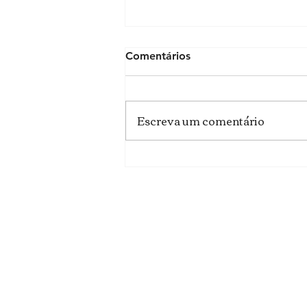
Comentários
Escreva um comentário
5 Segredos para ter um
guarda roupa mais funcional