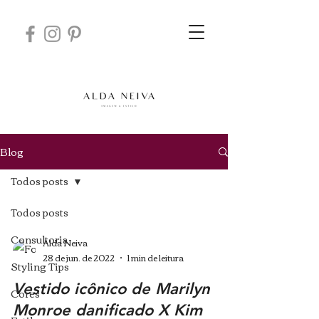
Blog
Todos posts
Todos posts
Consultoria
Alda Neiva
28 de jun. de 2022
1 min de leitura
Styling Tips
Vestido icônico de Marilyn
Cores
Monroe danificado X Kim