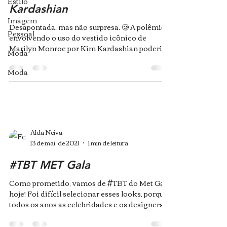
Estilo
Kardashian
Imagem
Desapontada, mas não surpresa. 🥲 A polêmica
Pessoal
envolvendo o uso do vestido icônico de
Marilyn Monroe por Kim Kardashian poderia
Moda
ter parado...
Moda
Alda Neiva
13 de mai. de 2021
1 min de leitura
#TBT MET Gala
Como prometido, vamos de #TBT do Met Gala
hoje! Foi difícil selecionar esses looks, porque
todos os anos as celebridades e os designers...