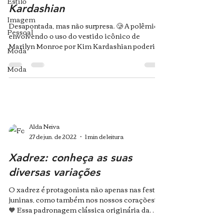
Estilo
Kardashian
Imagem
Desapontada, mas não surpresa. 🥲 A polêmica
Pessoal
envolvendo o uso do vestido icônico de
Marilyn Monroe por Kim Kardashian poderia
Moda
ter parado...
Moda
Alda Neiva
27 de jun. de 2022
1 min de leitura
Xadrez: conheça as suas
diversas variações
O xadrez é protagonista não apenas nas festas
juninas, como também nos nossos corações!
🧡 Essa padronagem clássica originária da