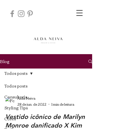
Blog
Todos posts
Todos posts
Consultoria
Alda Neiva
28 de jun. de 2022
1 min de leitura
Styling Tips
Vestido icônico de Marilyn
Cores
Monroe danificado X Kim