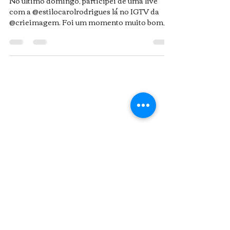
No último domingo, participei de uma live
com a @estilocarolrodrigues lá no IGTV da
@crieimagem. Foi um momento muito bom, já
que falamos...