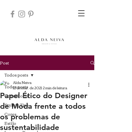
Post
Todos posts
Alda Neiva
Todos posts
12 de mar. de 2021
2 min de leitura
Papel Ético do Designer
Consultoria
Styling Tips
de Moda frente a todos
Cores
os problemas de
Estilo
sustentabilidade