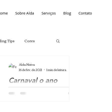
ome
Sobre Alda
Serviços
Blog
Contato
ling Tips
Cores
Moda
Moda
Alda Neiva
16 de fev. de 2021
1 min de leitura
Carnaval o ano
inteiro
O Carnaval está fazendo falta
demais! E como sei que não estou