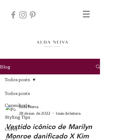
Blog
Todos posts
Todos posts
Consultoria
Alda Neiva
28 de jun. de 2022
1 min de leitura
Styling Tips
Vestido icônico de Marilyn
Cores
Monroe danificado X Kim