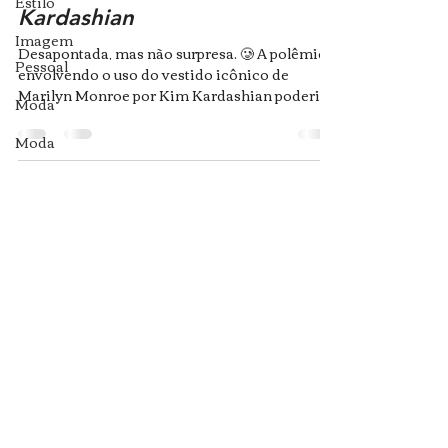
Estilo
Kardashian
Imagem
Desapontada, mas não surpresa. 🥲 A polêmica
Pessoal
envolvendo o uso do vestido icônico de
Marilyn Monroe por Kim Kardashian poderia
Moda
ter parado...
Moda