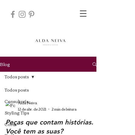
Blog
Todos posts
Todos posts
Consultoria
Alda Neiva
12 de abr. de 2021
2 min de leitura
Styling Tips
Peças que contam histórias.
Cores
Você tem as suas?