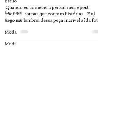
Estilo
Quando eu comecei a pensar nesse post,
Imagem
escrevi: “roupas que contam histórias”. E aí
logo me lembrei dessa peça incrível aí da foto,
Pessoal
e vi...
Moda
Moda