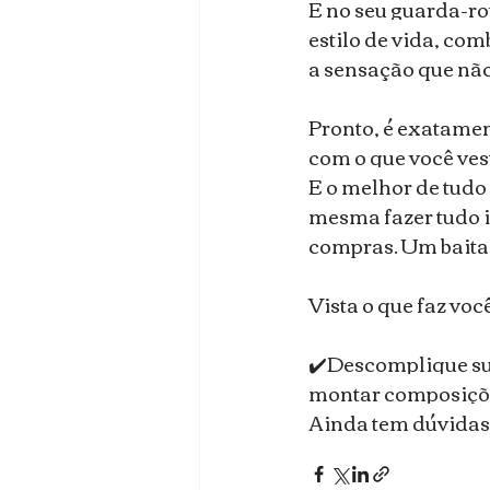
E no seu guarda-ro
estilo de vida, co
a sensação que não
⠀
Pronto, é exatament
com o que você ves
E o melhor de tudo 
mesma fazer tudo i
compras. Um baita 
⠀
Vista o que faz voc
⠀
✔️Descomplique sua
montar composições
Ainda tem dúvidas?