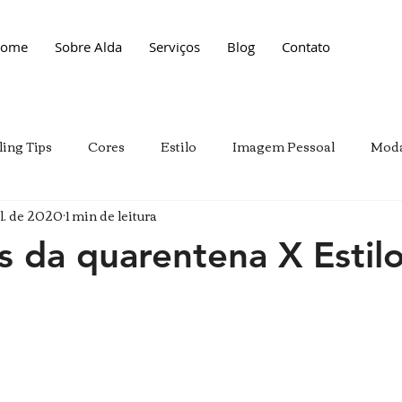
ome
Sobre Alda
Serviços
Blog
Contato
ling Tips
Cores
Estilo
Imagem Pessoal
Mod
ul. de 2020
1 min de leitura
s da quarentena X Estil