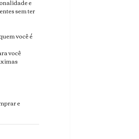
onalidade e 
entes sem ter 
 quem você é 
ara você 
óximas 
mprar e 