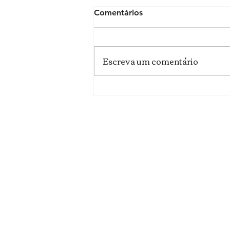
Comentários
Escreva um comentário
Como você quer ser vista
nas suas redes?