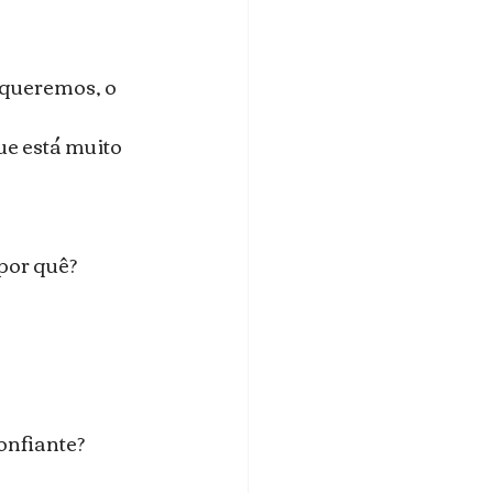
 queremos, o 
ue está muito 
por quê?
confiante?