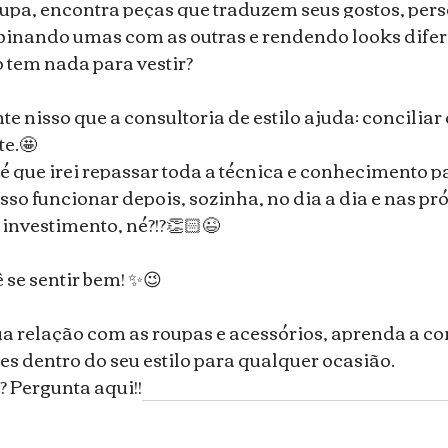
upa, encontra peças que traduzem seus gostos, pers
mbinando umas com as outras e rendendo looks difer
 tem nada para vestir?
e nisso que a consultoria de estilo ajuda: conciliar
te.🤩
é que irei repassar toda a técnica e conhecimento p
sso funcionar depois, sozinha, no dia a dia e nas pr
investimento, né?!?👏🏻😉
ê se sentir bem! ✨😉
 relação com as roupas e acessórios, aprenda a co
 dentro do seu estilo para qualquer ocasião. ⠀
 Pergunta aqui!!