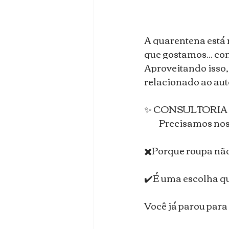
A quarentena está 
que gostamos... c
Aproveitando isso, 
relacionado ao au
⠀
✨ CONSULTORIA 
⠀⠀ Precisamos nos
⠀
✖️Porque roupa não
⠀
✔️É uma escolha qu
⠀
Você já parou para 
⠀