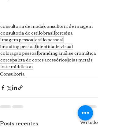
consultoria de moda
consultoria de imagem
consultoria de estilo
brasil
teresina
imagem pessoal
estilo pessoal
branding pessoal
identidade visual
coloração pessoal
branding
análise cromática
cores
paleta de cores
acessórios
joias
metais
kate middleton
Consultoria
Posts recentes
Ver tudo