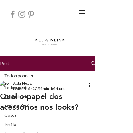
Post
Todos posts
Alda Neiva
Todos posts
15 de fev. de 2021
1 min de leitura
Qual o papel dos
Consultoria
Styling Tips
acessórios nos looks?
Cores
Estilo