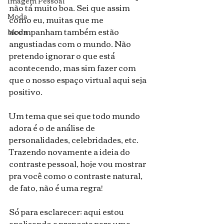
Imagem Pessoal
não tá muito boa. Sei que assim 
Moda
como eu, muitas que me 
acompanham também estão 
Moda
angustiadas com o mundo. Não 
pretendo ignorar o que está 
acontecendo, mas sim fazer com 
que o nosso espaço virtual aqui seja 
positivo.
Um tema que sei que todo mundo 
adora é o de análise de 
personalidades, celebridades, etc. 
Trazendo novamente a ideia do 
contraste pessoal, hoje vou mostrar 
pra você como o contraste natural, 
de fato, não é uma regra!
Só para esclarecer: aqui estou 
analisando a proposta para uma 