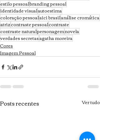
estilo pessoal
branding pessoal
identidade visual
autoestima
coloração pessoal
aici brasil
análise cromática
atriz
contraste pessoal
contraste
contraste natural
personagem
novela
verdades secretas
agatha moreira
Cores
Imagem Pessoal
Posts recentes
Ver tudo