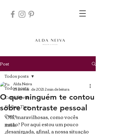
Post
Todos posts
Alda Neiva
Todos posts
25 de mar. de 2021
2 min de leitura
O que ninguém te contou
Consultoria
Styling Tips
sobre contraste pessoal
Cores
Olá, maravilhosas, como vocês 
estão? Por aqui estou um pouco 
Estilo
desanimada, afinal, a nossa situação 