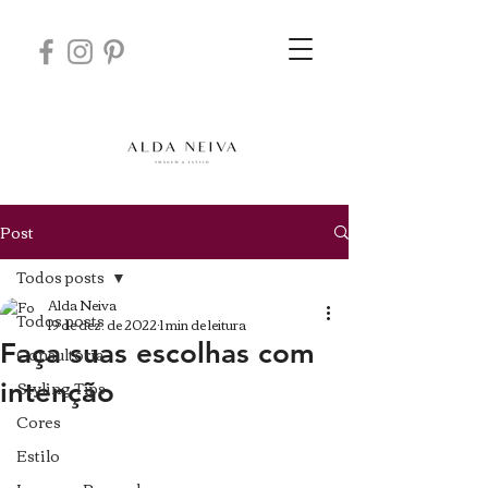
Post
Todos posts
Alda Neiva
Todos posts
19 de dez. de 2022
1 min de leitura
Faça suas escolhas com
Consultoria
Styling Tips
intenção
Cores
Estilo